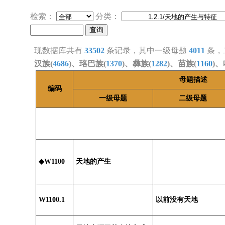
检索：
分类：
现数据库共有
33502
条记录，其中一级母题
4011
条，
汉族(
4686
)、珞巴族(
1370
)、彝族(
1282
)、苗族(
1160
)、
母题描述
编码
一级母题
二级母题
◆W1100
天地的产生
W1100.1
以前没有天地