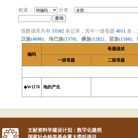
检索：
分类：
现数据库共有
33502
条记录，其中一级母题
4011
条，
汉族(
4686
)、珞巴族(
1370
)、彝族(
1282
)、苗族(
1160
)、
母题描述
编码
一级母题
二级母题
◆W1170
地的产生
文献资料学建设计划：数字化建档
国家社会科学基金重大委托项目