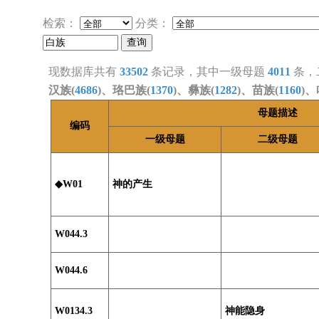
检索：
分类：
现数据库共有
33502
条记录，其中一级母题
4011
条，
汉族(
4686
)、珞巴族(
1370
)、彝族(
1282
)、苗族(
1160
)、
母题描述
编码
一级母题
二级母题
◆W01
神的产生
W044.3
W044.6
W0134.3
神能隐身