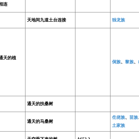
相连
天地间九道土台连接
独龙族
通天的植
侗族
、
黎族
、
通天的扶桑树
仡佬族
、
苗族
通天的马桑树
土家族