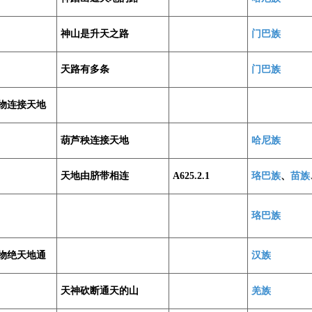
神山是升天之路
门巴族
天路有多条
门巴族
物连接天地
葫芦秧连接天地
哈尼族
天地由脐带相连
A625.2.1
珞巴族
、
苗族
珞巴族
物绝天地通
汉族
天神砍断通天的山
羌族