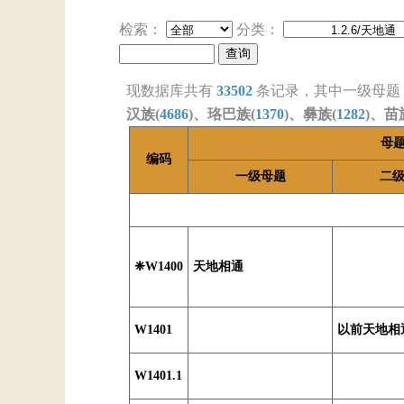
检索：
分类：
现数据库共有
33502
条记录，其中一级母题
汉族(
4686
)、珞巴族(
1370
)、彝族(
1282
)、苗
母
编码
一级母题
二
❈W1400
天地相通
W1401
以前天地相
W1401.1