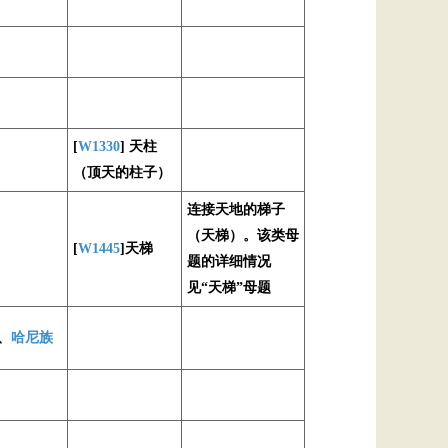
[
W1330
] 天柱
（顶天的柱子）
连接天地的梯子
（天梯）。该类母
[
W1445
]天梯
题的详细情况
见“天梯”母题
、
哈尼族