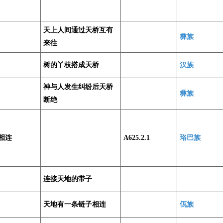
天上人间通过天桥互有
彝族
来往
树的丫枝搭成天桥
汉族
神与人发生纠纷后天桥
彝族
断绝
相连
A625.2.1
珞巴族
连接天地的带子
天地有一条链子相连
佤族