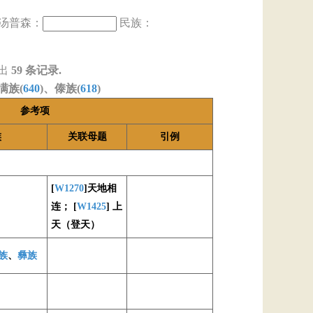
汤普森：
民族：
出
59
条记录.
满族(
640
)、傣族(
618
)
参考项
族
关联母题
引例
[
W1270
]天地相
连； [
W1425
] 上
天（登天）
族
、
彝族