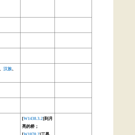
、
汉族
、
[
W1438.3.2
]到月
亮的桥；
[
W1070.2
]三界