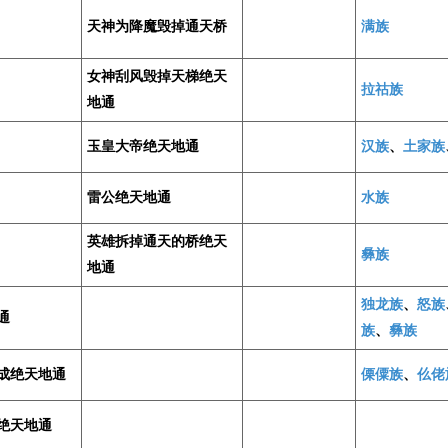
天神为降魔毁掉通天桥
满族
女神刮风毁掉天梯绝天
拉祜族
地通
玉皇大帝绝天地通
汉族
、
土家族
雷公绝天地通
水族
英雄拆掉通天的桥绝天
彝族
地通
独龙族
、
怒族
通
族
、
彝族
成绝天地通
傈僳族
、
仫佬
绝天地通