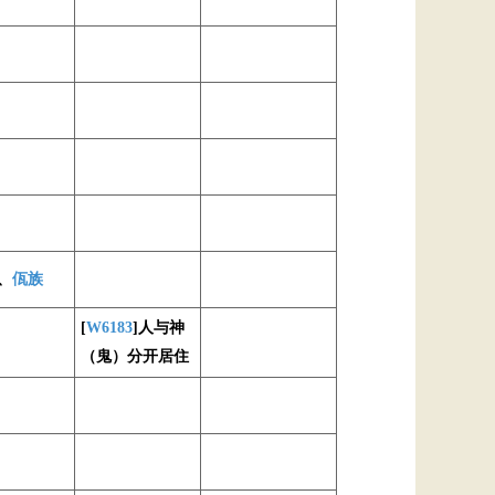
、
佤族
[
W6183
]人与神
（鬼）分开居住