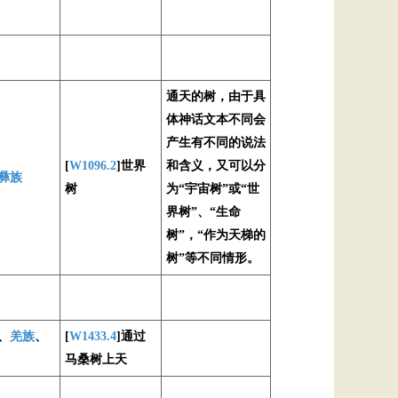
通天的树，由于具
体神话文本不同会
产生有不同的说法
[
W1096.2
]世界
和含义，又可以分
彝族
树
为“宇宙树”或“世
界树”、“生命
树”，“作为天梯的
树”等不同情形。
、
羌族
、
[
W1433.4
]通过
马桑树上天