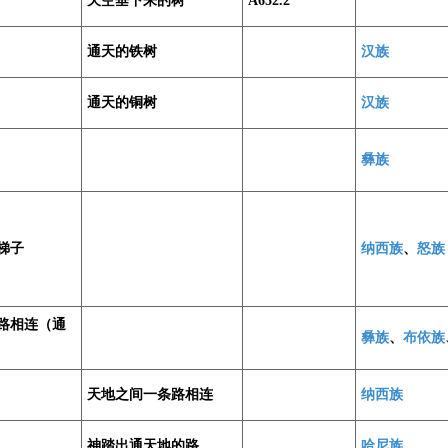
天空垂下来的树
A652.2
通天的铁树
汉族
通天的铜树
汉族
彝族
梯子
纳西族
、
怒族
路相连（通
彝族
、
布依族
天地之间一条路相连
纳西族
神踏出通天地的路
哈尼族