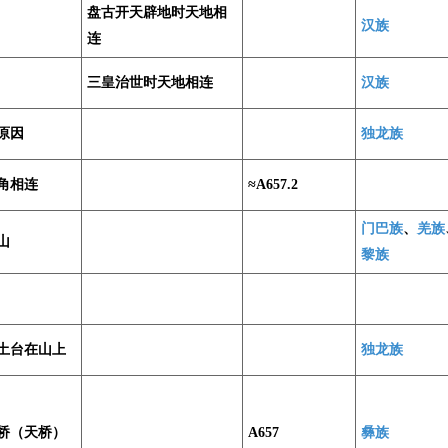
盘古开天辟地时天地相
汉族
连
三皇治世时天地相连
汉族
原因
独龙族
角相连
≈A657.2
门巴族
、
羌族
山
黎族
土台在山上
独龙族
桥（天桥）
A657
彝族