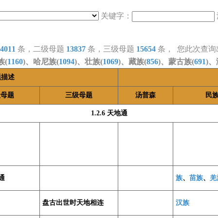
关键字：
4011
条，二级母题
13837
条，三级母题
15654
条， 您此次查询
族(
1160
)、哈尼族(
1094
)、壮族(
1069
)、藏族(
856
)、蒙古族(
691
)、
题描述
级母题
三级母题
汤普森
民
1.2.6 天地通
通
族
、
苗族
、
羌
盘古出世时天地相连
汉族