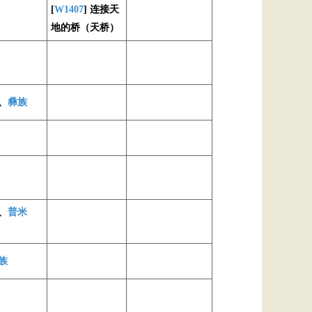
[
W1407
] 连接天
地的桥（天桥）
、
彝族
、
普米
族