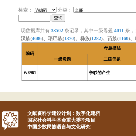
检索：
分类：
现数据库共有
33502
条记录，其中一级母题
4011
条，
汉族(
4686
)、珞巴族(
1370
)、彝族(
1282
)、苗族(
1160
)、
母题描述
编码
一级母题
二级母题
W8961
争吵的产生
文献资料学建设计划：数字化建档
国家社会科学基金重大委托项目
中国少数民族语言与文化研究