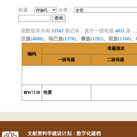
检索：
分类：
现数据库共有
33502
条记录，其中一级母题
4011
条，
汉族(
4686
)、珞巴族(
1370
)、彝族(
1282
)、苗族(
1160
)、
母题描述
编码
一级母题
二级母题
✿W7130
性爱
文献资料学建设计划：数字化建档