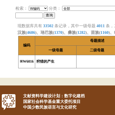
检索：
分类：
现数据库共有
33502
条记录，其中一级母题
4011
条，
汉族(
4686
)、珞巴族(
1370
)、彝族(
1282
)、苗族(
1160
)、
母题描述
编码
一级母题
二级母题
※W6016
狩猎的产生
文献资料学建设计划：数字化建档
国家社会科学基金重大委托项目
中国少数民族语言与文化研究