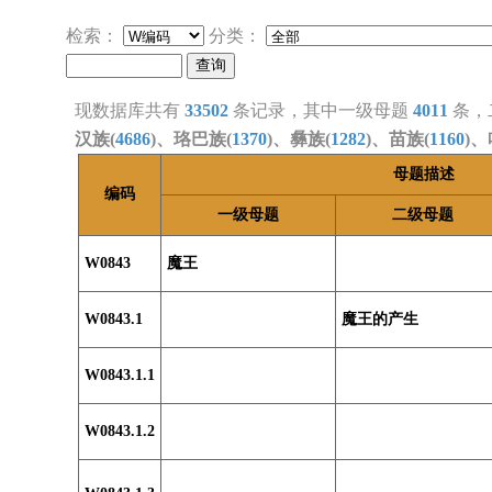
检索：
分类：
现数据库共有
33502
条记录，其中一级母题
4011
条，
汉族(
4686
)、珞巴族(
1370
)、彝族(
1282
)、苗族(
1160
)、
母题描述
编码
一级母题
二级母题
W0843
魔王
W0843.1
魔王的产生
W0843.1.1
W0843.1.2