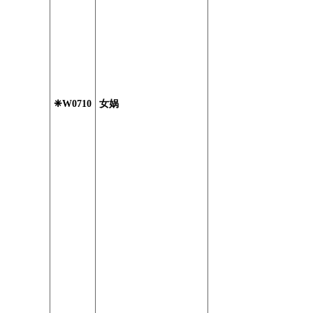
❈W0710
女娲