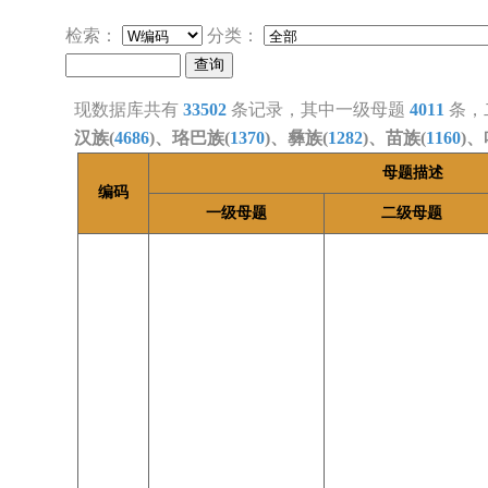
检索：
分类：
现数据库共有
33502
条记录，其中一级母题
4011
条，
汉族(
4686
)、珞巴族(
1370
)、彝族(
1282
)、苗族(
1160
)、
母题描述
编码
一级母题
二级母题