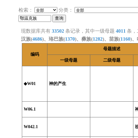
检索：
分类：
现数据库共有
33502
条记录，其中一级母题
4011
条，
汉族(
4686
)、珞巴族(
1370
)、彝族(
1282
)、苗族(
1160
)、
母题描述
编码
一级母题
二级母题
◆W01
神的产生
W06.1
W042.1