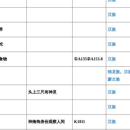
汉族
界
汉族
蛇
汉族
食物
①A135②A153.8
汉族
独龙族
、
汉
蒙古族
头上三尺有神灵
汉族
汉族
神掩饰身份观察人间
K1811
汉族