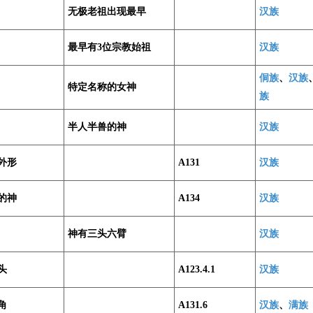
无极老祖出现最早
汉族
最早有3位宗教始祖
汉族
侗族
、
汉族
特定名称的女神
族
半人半兽的神
汉族
外形
A131
汉族
的神
A134
汉族
神有三头六臂
汉族
头
A123.4.1
汉族
角
A131.6
汉族
、
满族