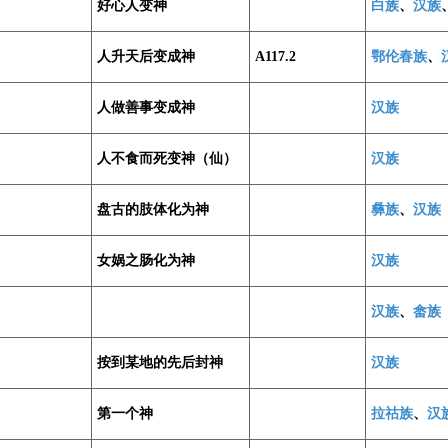
好心人变神
白族
、
汉族
人升天后变成神
A117.2
鄂伦春族
、
人做善事变成神
汉族
人不食而死变神（仙）
汉族
盘古的肢体化为神
彝族
、
汉族
女娲之肠化为神
汉族
汉族
、
畲族
按到某地的先后封神
汉族
第一个神
拉祜族
、
汉