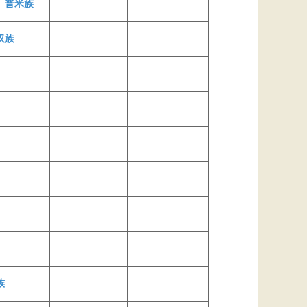
、
普米族
汉族
族