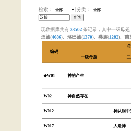
检索：
分类：
现数据库共有
33502
条记录，其中一级母题
汉族(
4686
)、珞巴族(
1370
)、彝族(
1282
)、苗
母
编码
一级母题
二
◆W01
神的产生
W02
神自然存在
W012
神从洞中
W017
人造神