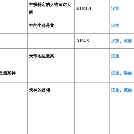
神扮特定的人物造访人
K1811.4
汉族
间
神的坐骑是龙
汉族
A194.3
汉族
、
藏族
天帝地位最高
汉族
是最高神
汉族
、
瑶族
天神的首领
汉族
、
藏族