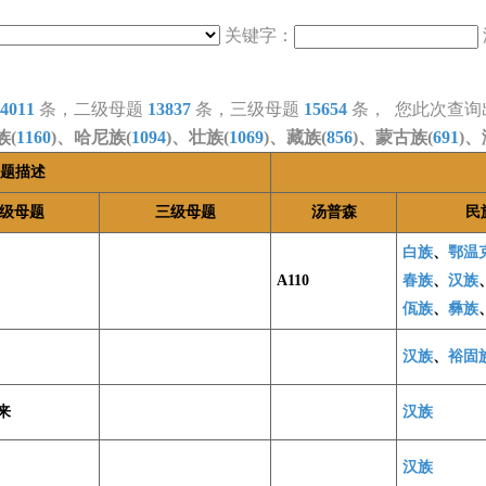
关键字：
4011
条，二级母题
13837
条，三级母题
15654
条， 您此次查询
族(
1160
)、哈尼族(
1094
)、壮族(
1069
)、藏族(
856
)、蒙古族(
691
)、
题描述
级母题
三级母题
汤普森
民
白族
、
鄂温
A110
春族
、
汉族
佤族
、
彝族
汉族
、
裕固
来
汉族
汉族