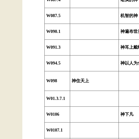
W087.5
机智的神
W090.1
神遍布世
W091.3
神耳上戴
W094.5
神以人为
W098
神住天上
W01.3.7.1
W0106
神下凡
W0107.1