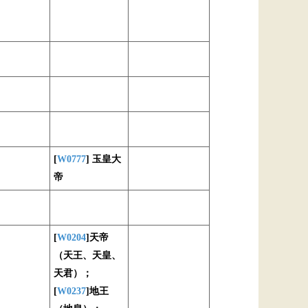
[
W0777
] 玉皇大
帝
[
W0204
]天帝
（天王、天皇、
天君）；
[
W0237
]地王