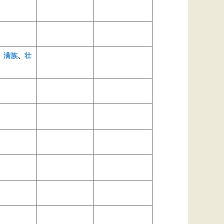
、
满族
、
壮