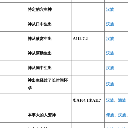
特定的穴生神
汉族
神从口中生出
汉族
神从腋窝生出
A112.7.2
汉族
神从两肋生出
汉族
神从胸中生出
汉族
神出生经过了长时间怀
汉族
孕
①A104.1②A117
汉族
、
满族
本事大的人变神
傣族
、
汉族