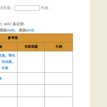
汤普森：
民族：
出
4692
条记录.
满族(
640
)、傣族(
618
)
参考项
族
关联母题
引例
克族
、
鄂伦
、
拉祜族
、
、
壮族
族