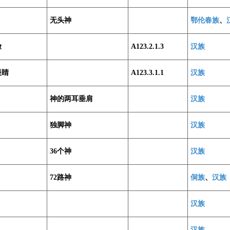
无头神
鄂伦春族
、
脸
A123.2.1.3
汉族
眼睛
A123.3.1.1
汉族
神的两耳垂肩
汉族
独脚神
汉族
36个神
汉族
72路神
侗族
、
汉族
汉族
汉族