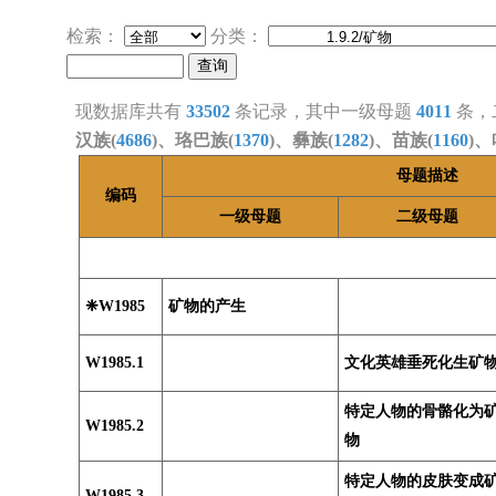
检索：
分类：
现数据库共有
33502
条记录，其中一级母题
4011
条，
汉族(
4686
)、珞巴族(
1370
)、彝族(
1282
)、苗族(
1160
)、
母题描述
编码
一级母题
二级母题
❈W1985
矿物的产生
W1985.1
文化英雄垂死化生矿
特定人物的骨骼化为
W1985.2
物
特定人物的皮肤变成
W1985.3