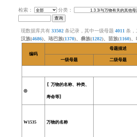
检索：
分类：
现数据库共有
33502
条记录，其中一级母题
4011
条，
汉族(
4686
)、珞巴族(
1370
)、彝族(
1282
)、苗族(
1160
)、
母题描述
编码
一级母题
二级母题
〖万物的名称、种类、
◎
寿命等〗
W1535
万物的名称