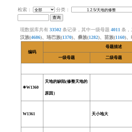
检索：
分类：
现数据库共有
33502
条记录，其中一级母题
4011
条，
汉族(
4686
)、珞巴族(
1370
)、彝族(
1282
)、苗族(
1160
)、
母题描述
编码
一级母题
二级母题
天地的缺陷(修整天地的
❈W1360
原因）
W1361
天小地大