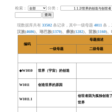
检索：
分类：
现数据库共有
33502
条记录，其中一级母题
4011
条，
汉族(
4686
)、珞巴族(
1370
)、彝族(
1282
)、苗族(
1160
)、
母题描述
编码
一级母题
二级母题
◆W1010
世界（宇宙）的创造
W1011
创造世界的原因
创世者因为孤独创造
W1011.1
世界