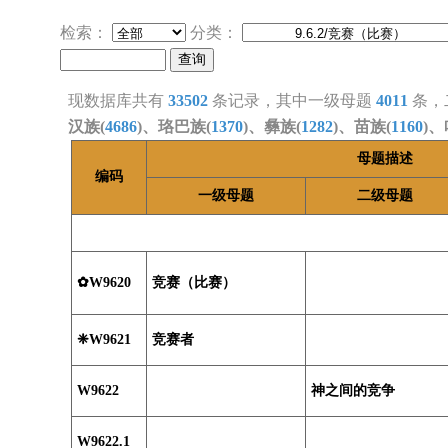
检索：
分类：
现数据库共有
33502
条记录，其中一级母题
4011
条，
汉族(
4686
)、珞巴族(
1370
)、彝族(
1282
)、苗族(
1160
)、
母题描述
编码
一级母题
二级母题
✿W9620
竞赛（比赛）
❈W9621
竞赛者
W9622
神之间的竞争
W9622.1