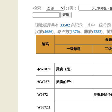
检索：
分类：
现数据库共有
33502
条记录，其中一级母题
汉族(
4686
)、珞巴族(
1370
)、彝族(
1282
)、苗
母题
编码
一级母题
二级
◆W0870
灵魂（鬼）
❈W0871
灵魂的产生
W0872
灵魂是给予
W0872.1