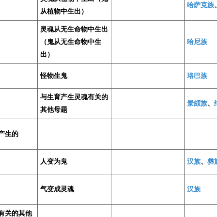
哈萨克族
从植物中生出）
灵魂从无生命物中生出
（鬼从无生命物中生
哈尼族
出）
怪物生鬼
珞巴族
与生育产生灵魂有关的
景颇族
、
其他母题
产生的
人变为鬼
汉族
、
彝
气变成灵魂
汉族
有关的其他