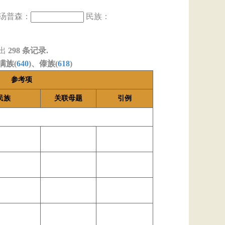
汤普森：
民族：
出
298
条记录.
满族(
640
)、傣族(
618
)
参考项
民族
关联母题
引例