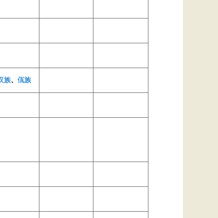
汉族
、
佤族