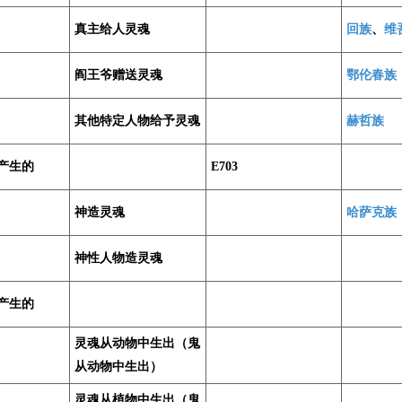
真主给人灵魂
回族
、
维
阎王爷赠送灵魂
鄂伦春族
其他特定人物给予灵魂
赫哲族
产生的
E703
神造灵魂
哈萨克族
神性人物造灵魂
产生的
灵魂从动物中生出（鬼
从动物中生出）
灵魂从植物中生出（鬼