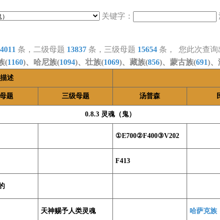
关键字：
4011
条，二级母题
13837
条，三级母题
15654
条， 您此次查询
族(
1160
)、哈尼族(
1094
)、壮族(
1069
)、藏族(
856
)、蒙古族(
691
)、
描述
母题
三级母题
汤普森
0.8.3 灵魂（鬼）
①E700②F400③V202
F413
的
天神赐予人类灵魂
哈萨克族