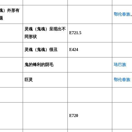
魂）外形有
鄂伦春族
题
灵魂（鬼魂）呈现出不
E721.5
同形状
灵魂（鬼魂）很丑
E424
鬼的锋利的阴毛
珞巴族
巨灵
鄂伦春族
E720