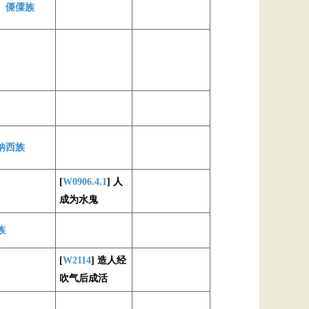
、
傈僳族
纳西族
[
W0906.4.1
] 人
成为水鬼
族
[
W2114
] 造人经
吹气后成活