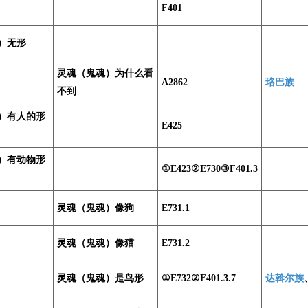
F401
）无形
灵魂（鬼魂）为什么看
A2862
珞巴族
不到
）有人的形
E425
）有动物形
①E423②E730③F401.3
灵魂（鬼魂）像狗
E731.1
灵魂（鬼魂）像猫
E731.2
灵魂（鬼魂）是鸟形
①E732②F401.3.7
达斡尔族