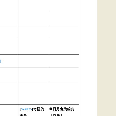
族
[
W4075
]奇怪的
❶日月食为凶兆
天象
【汉族】