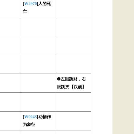
[
W2970
]人的死
亡
❶左眼跳财，右
眼跳灾【汉族】
[
W9243
]动物作
为象征