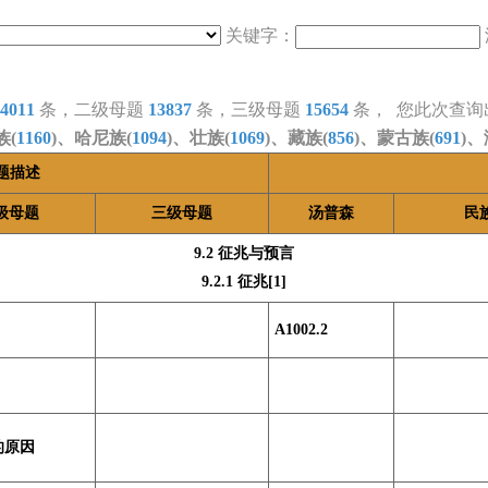
关键字：
4011
条，二级母题
13837
条，三级母题
15654
条， 您此次查询
族(
1160
)、哈尼族(
1094
)、壮族(
1069
)、藏族(
856
)、蒙古族(
691
)、
题描述
级母题
三级母题
汤普森
民
9.2 征兆与预言
9.2.1 征兆[1]
A1002.2
的原因