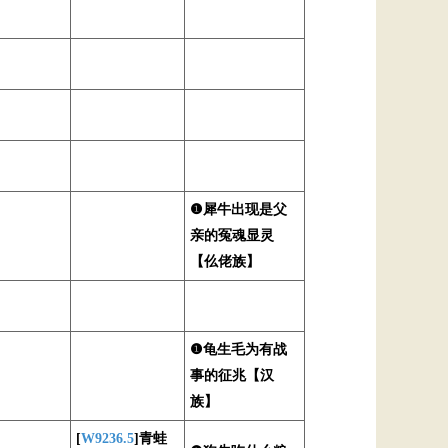
❶犀牛出现是父
亲的冤魂显灵
【仫佬族】
❶龟生毛为有战
事的征兆【汉
族】
[
W9236.5
]青蛙