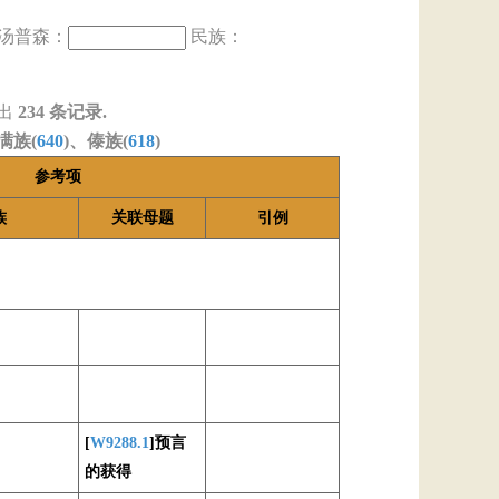
汤普森：
民族：
出
234
条记录.
满族(
640
)、傣族(
618
)
参考项
族
关联母题
引例
[
W9288.1
]预言
的获得