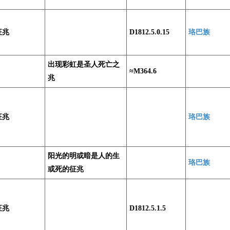
征兆
D1812.5.0.15
珞巴族
出现彩虹是圣人死亡之
≈M364.6
兆
征兆
珞巴族
阳光的明或暗是人的生
珞巴族
或死的征兆
征兆
D1812.5.1.5