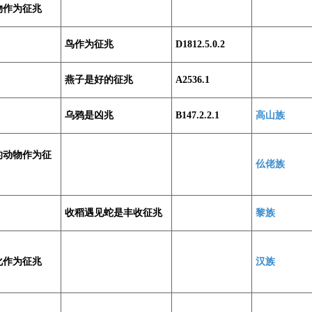
物作为征兆
鸟作为征兆
D1812.5.0.2
燕子是好的征兆
A2536.1
乌鸦是凶兆
B147.2.2.1
高山族
的动物作为征
仫佬族
收稻遇见蛇是丰收征兆
黎族
化作为征兆
汉族