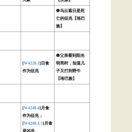
❶乌云遮日是死
亡的征兆【珞巴
族】
❶父亲看到阳光
[
W4228.2
]日食
明亮时，知道儿
作为征兆
子又打到野牛
【珞巴族】
[
W4248.4
]月食
作为征兆；
[
W4248.4.1
]月食
是凶兆