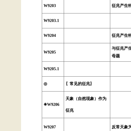
W9203
征兆产生
W9203.1
W9204
征兆产生
与征兆产
W9205
母题
W9205.1
◎
〖常见的征兆〗
天象（自然现象）作为
❈W9206
征兆
W9207
反常天象