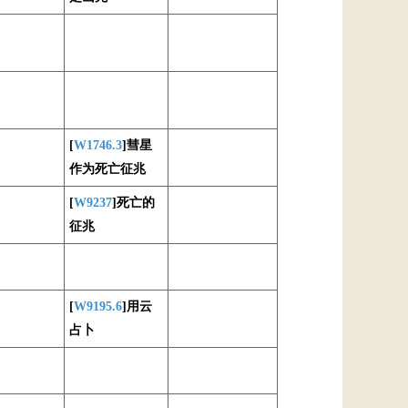
[
W1746.3
]彗星
作为死亡征兆
[
W9237
]死亡的
征兆
[
W9195.6
]用云
占卜