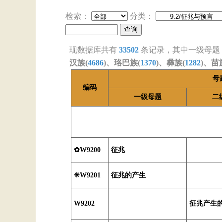
检索：
分类：
现数据库共有
33502
条记录，其中一级母题
汉族(
4686
)、珞巴族(
1370
)、彝族(
1282
)、苗
母
编码
一级母题
二
✿W9200
征兆
❈W9201
征兆的产生
W9202
征兆产生