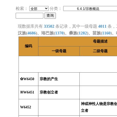
检索：
分类：
现数据库共有
33502
条记录，其中一级母题
4011
条，
汉族(
4686
)、珞巴族(
1370
)、彝族(
1282
)、苗族(
1160
)、
母题描述
编码
一级母题
二级母题
✿W6450
宗教的产生
※W6451
宗教创立者
神或神性人物是宗教
W6452
立者