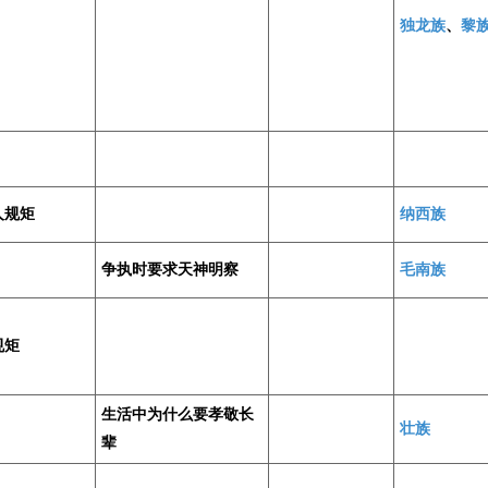
独龙族
、
黎
人规矩
纳西族
争执时要求天神明察
毛南族
规矩
生活中为什么要孝敬长
壮族
辈