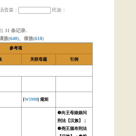
汤普森：
民族：
出
31
条记录.
满族(
640
)、傣族(
618
)
参考项
族
关联母题
引例
[
W5990
] 规矩
❶向王母娘娘问
刑法【汉族】；
❷尧王颁布刑法