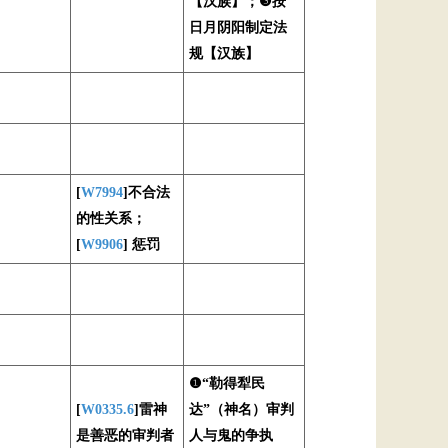
【汉族】；❸按
日月阴阳制定法
规【汉族】
[
W7994
]不合法
的性关系；
[
W9906
] 惩罚
❶“勒得犁民
[
W0335.6
]雷神
达”（神名）审判
是善恶的审判者
人与鬼的争执