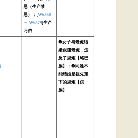
忌（生产禁
忌）；[
W6560
～ W6579
]生产
习俗
❶女子与老虎结
婚跟随老虎，违
反了规矩【珞巴
族
族】；❷同姓不
能结婚是祖先定
下的规矩【佤
族】