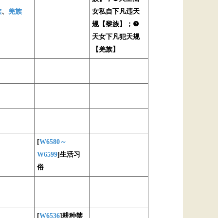
族
、
羌族
女私自下凡违天
规【黎族】；❸
天女下凡犯天规
【羌族】
[
W6580～
W6599
]生活习
俗
[
W6536
]耕种禁