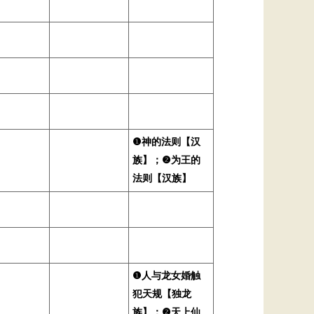
❶神的法则【汉
族】；❷为王的
法则【汉族】
❶人与龙女婚触
犯天规【独龙
族】；❷天上仙