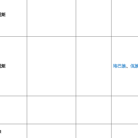
规矩
规矩
珞巴族
、
佤
除