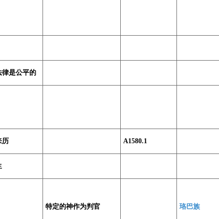
法律是公平的
来历
A1580.1
生
特定的神作为判官
珞巴族