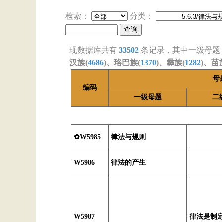
检索：
分类：
现数据库共有
33502
条记录，其中一级母题
汉族(
4686
)、珞巴族(
1370
)、彝族(
1282
)、苗
母
编码
一级母题
二
✿W5985
律法与规则
W5986
律法的产生
W5987
律法是制