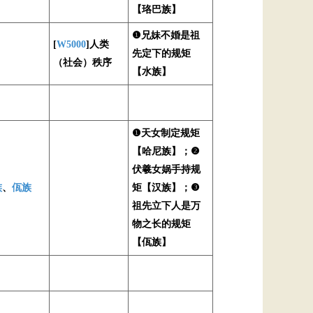
【珞巴族】
❶兄妹不婚是祖
[
W5000
]人类
先定下的规矩
（社会）秩序
【水族】
❶天女制定规矩
【哈尼族】；❷
伏羲女娲手持规
族
、
佤族
矩【汉族】；❸
祖先立下人是万
物之长的规矩
【佤族】