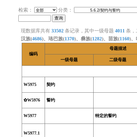
检索：
分类：
现数据库共有
33502
条记录，其中一级母题
4011
条，
汉族(
4686
)、珞巴族(
1370
)、彝族(
1282
)、苗族(
1160
)、
母题描述
编码
一级母题
二级母题
W5975
契约
✿W5976
誓约
W5977
特定的誓约
W5977.1