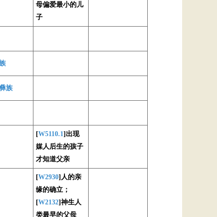
母偏爱最小的儿
子
族
彝族
[
W5110.1
]出现
媒人后生的孩子
才知道父亲
[
W2930
]人的亲
缘的确立；
[
W2132
]神生人
类最早的父母