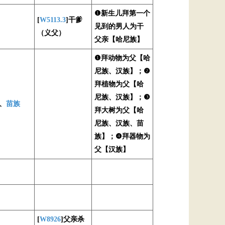
❶新生儿拜第一个
[
W5113.3
]干爹
见到的男人为干
（义父）
父亲【哈尼族】
❶拜动物为父【哈
尼族、汉族】；❷
拜植物为父【哈
尼族、汉族】；❸
、
苗族
拜大树为父【哈
尼族、汉族、苗
族】；❹拜器物为
父【汉族】
[
W8926
]父亲杀