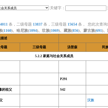
关键字：
4011
条，二级母题
13837
条，三级母题
15654
条， 您此次查询
族(
1160
)、哈尼族(
1094
)、壮族(
1069
)、藏族(
856
)、蒙古族(
691
)、
题描述
级母题
三级母题
汤普森
民
5.2.2 家庭与社会关系成员
P291
恶毒的祖父
S42
父
汉族