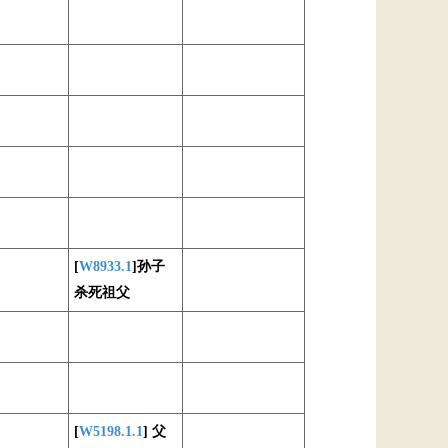
[
W8933.1
]孙子
杀死祖父
[
W5198.1.1
] 父