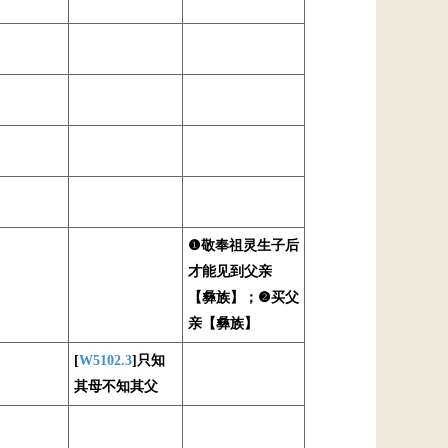
❶敬奉祖灵生子后
才能见到父亲
【彝族】；❷买父
亲【彝族】
[
W5102.3
]只知
其母不知其父