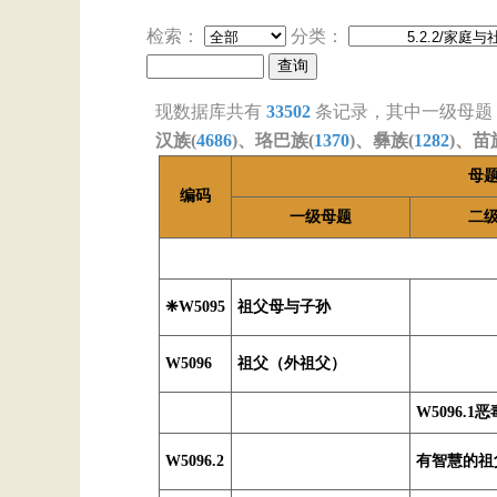
检索：
分类：
现数据库共有
33502
条记录，其中一级母题
汉族(
4686
)、珞巴族(
1370
)、彝族(
1282
)、苗
母
编码
一级母题
二
❈W5095
祖父母与子孙
W5096
祖父（外祖父）
W5096.1
W5096.2
有智慧的祖