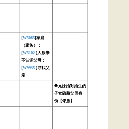
[
W5085
]家庭
（家族）；
[
W5102
]人原来
不认识父母；
[
W9935
]寻找父
亲
❶兄妹婚对婚生的
子女隐藏父母身
份【傣族】