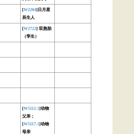
[
W2204
]日月星
辰生人
[
W2722
] 双胞胎
（孪生）
[
W5112.1
]动物
父亲；
[
W5117.1
]动物
母亲