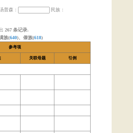
汤普森：
民族：
出
267
条记录.
满族(
640
)、傣族(
618
)
参考项
族
关联母题
引例