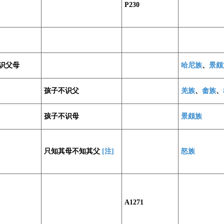
P230
识父母
哈尼族
、
景颇
孩子不识父
羌族
、
畲族
、
孩子不识母
景颇族
只知其母不知其父
[注]
怒族
A1271