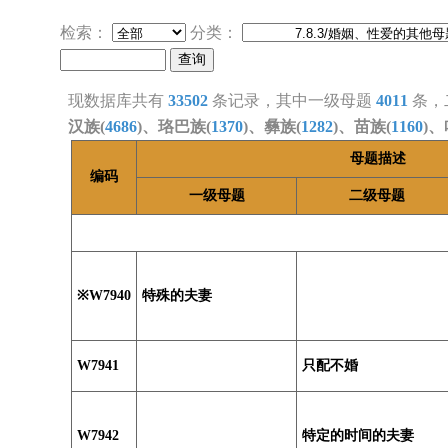
检索：
分类：
现数据库共有
33502
条记录，其中一级母题
4011
条，
汉族(
4686
)、珞巴族(
1370
)、彝族(
1282
)、苗族(
1160
)、
母题描述
编码
一级母题
二级母题
※W7940
特殊的夫妻
W7941
只配不婚
W7942
特定的时间的夫妻