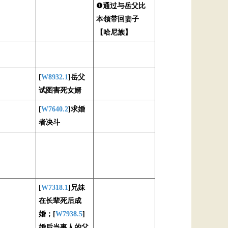
❶通过与岳父比
本领带回妻子
【哈尼族】
[
W8932.1
]岳父
试图害死女婿
[
W7640.2
]求婚
者决斗
[
W7318.1
]兄妹
在长辈死后成
婚；[
W7938.5
]
婚后当事人的父