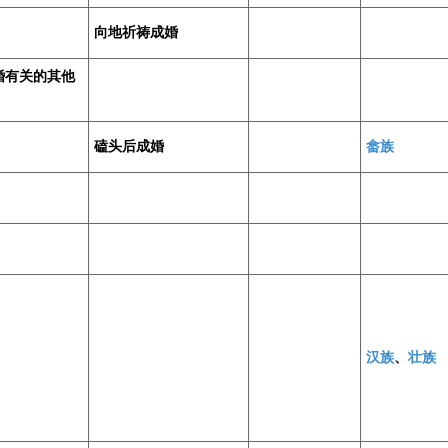
向地祈祷成婚
婚有关的其他
磕头后成婚
畲族
汉族
、
壮族