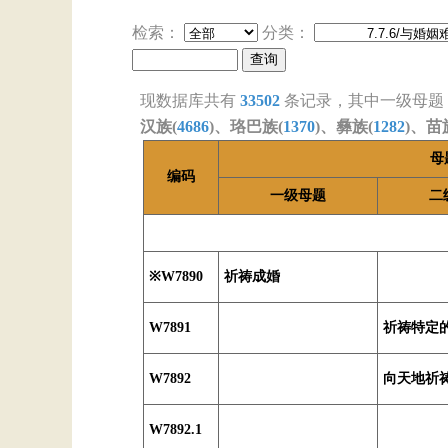
检索：
分类：
现数据库共有
33502
条记录，其中一级母题
汉族(
4686
)、珞巴族(
1370
)、彝族(
1282
)、苗
母
编码
一级母题
二
※W7890
祈祷成婚
W7891
祈祷特定
W7892
向天地祈
W7892.1