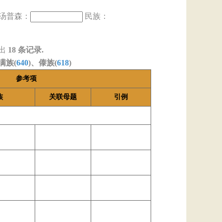
汤普森：
民族：
出
18
条记录.
满族(
640
)、傣族(
618
)
参考项
族
关联母题
引例