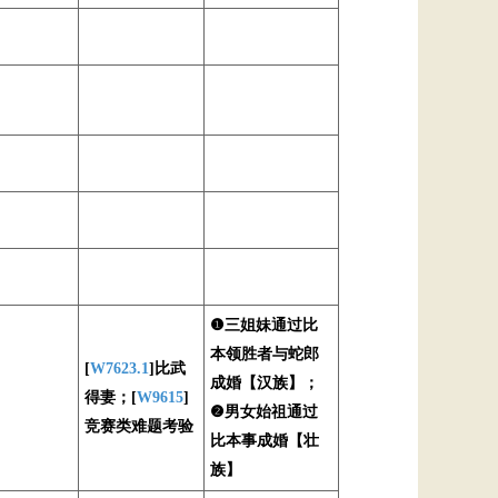
❶三姐妹通过比
本领胜者与蛇郎
[
W7623.1
]比武
成婚【汉族】；
得妻；[
W9615
]
❷男女始祖通过
竞赛类难题考验
比本事成婚【壮
族】