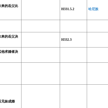
未来的岳父比
H331.5.2
哈尼族
未来的岳父决
H332.3
其他求婚者决
后兄妹成婚