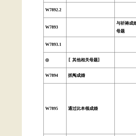
W7892.2
与祈祷成
W7893
母题
W7893.1
◎
〖其他相关母题〗
W7894
抓阄成婚
W7895
通过比本领成婚