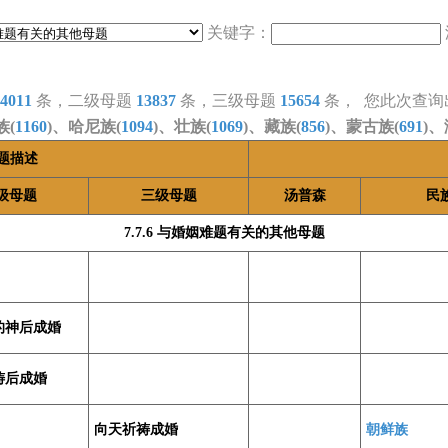
关键字：
4011
条，二级母题
13837
条，三级母题
15654
条， 您此次查询
族(
1160
)、哈尼族(
1094
)、壮族(
1069
)、藏族(
856
)、蒙古族(
691
)、
题描述
级母题
三级母题
汤普森
民
7.7.6 与婚姻难题有关的其他母题
的神后成婚
祷后成婚
向天祈祷成婚
朝鲜族