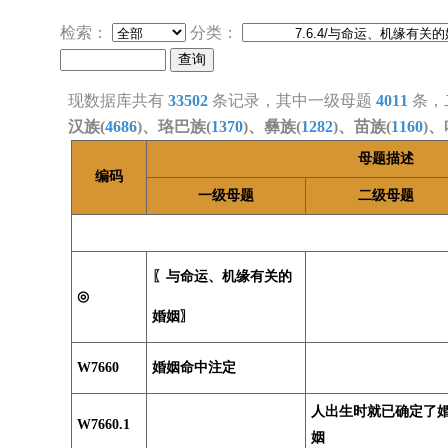
检索：
分类：
现数据库共有
33502
条记录，其中一级母题
4011
条，
汉族(
4686
)、珞巴族(
1370
)、彝族(
1282
)、苗族(
1160
)、
母题描述
编码
一级母题
二级母题
〖与命运、机缘有关的
◎
婚姻〗
W7660
婚姻命中注定
人出生时就已确定了
W7660.1
姻