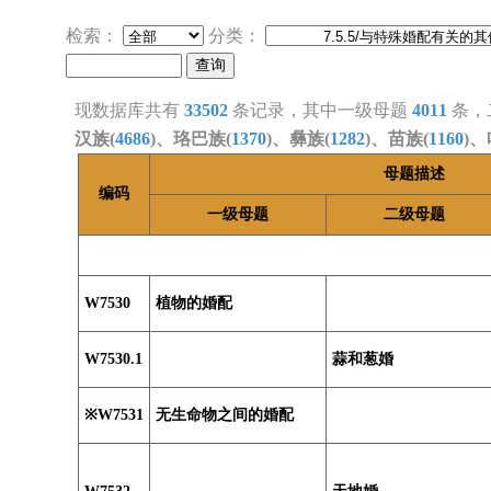
检索：
分类：
现数据库共有
33502
条记录，其中一级母题
4011
条，
汉族(
4686
)、珞巴族(
1370
)、彝族(
1282
)、苗族(
1160
)、
母题描述
编码
一级母题
二级母题
W7530
植物的婚配
W7530.1
蒜和葱婚
※W7531
无生命物之间的婚配