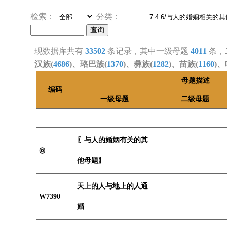
检索：
分类：
现数据库共有
33502
条记录，其中一级母题
4011
条，
汉族(
4686
)、珞巴族(
1370
)、彝族(
1282
)、苗族(
1160
)、
母题描述
编码
一级母题
二级母题
〖与人的婚姻有关的其
◎
他母题〗
天上的人与地上的人通
W7390
婚