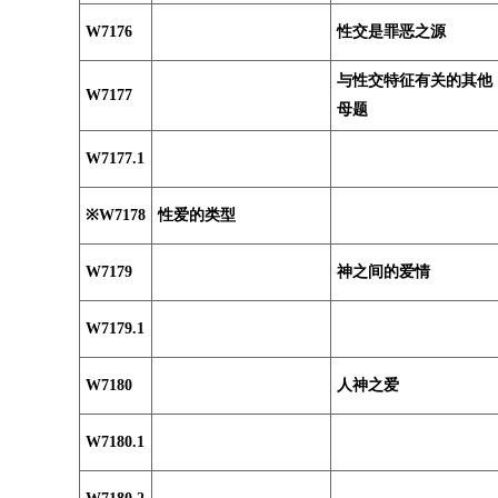
W7176
性交是罪恶之源
与性交特征有关的其他
W7177
母题
W7177.1
※W7178
性爱的类型
W7179
神之间的爱情
W7179.1
W7180
人神之爱
W7180.1