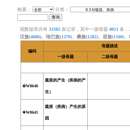
检索：
分类：
现数据库共有
33502
条记录，其中一级母题
4011
条，
汉族(
4686
)、珞巴族(
1370
)、彝族(
1282
)、苗族(
1160
)、
母题描述
编码
一级母题
二级母题
瘟疫的产生（疾病的产
✿W8640
生）
瘟疫（疾病）产生的原
❈W8641
因