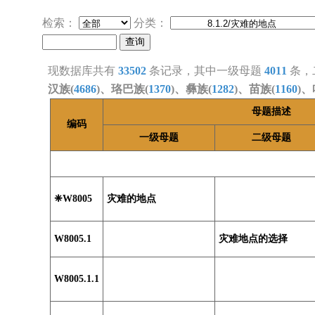
检索：
分类：
现数据库共有
33502
条记录，其中一级母题
4011
条，
汉族(
4686
)、珞巴族(
1370
)、彝族(
1282
)、苗族(
1160
)、
母题描述
编码
一级母题
二级母题
❈W8005
灾难的地点
W8005.1
灾难地点的选择
W8005.1.1