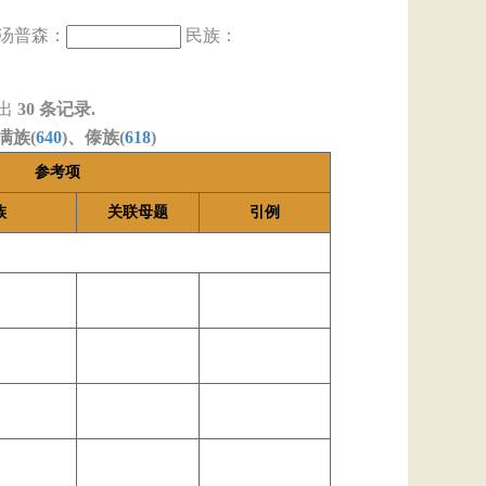
汤普森：
民族：
出
30
条记录.
满族(
640
)、傣族(
618
)
参考项
族
关联母题
引例