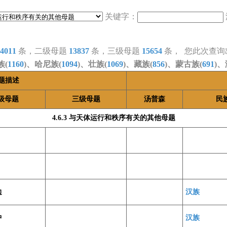
关键字：
4011
条，二级母题
13837
条，三级母题
15654
条， 您此次查询
族(
1160
)、哈尼族(
1094
)、壮族(
1069
)、藏族(
856
)、蒙古族(
691
)、
题描述
级母题
三级母题
汤普森
民
4.6.3 与天体运行和秩序有关的其他母题
边
汉族
中
汉族