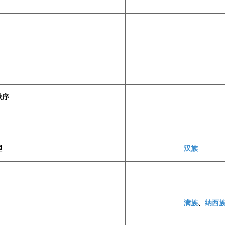
秩序
理
汉族
满族
、
纳西