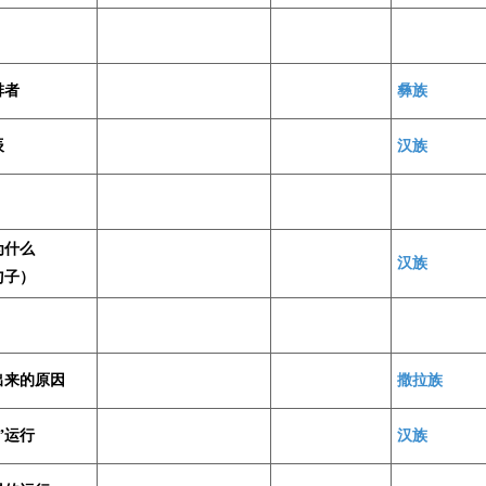
排者
彝族
辰
汉族
为什么
汉族
勺子）
出来的原因
撒拉族
”运行
汉族