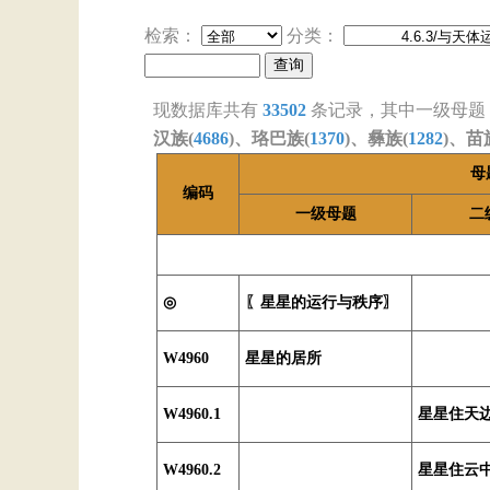
检索：
分类：
现数据库共有
33502
条记录，其中一级母题
汉族(
4686
)、珞巴族(
1370
)、彝族(
1282
)、苗
母
编码
一级母题
二
◎
〖星星的运行与秩序〗
W4960
星星的居所
W4960.1
星星住天
W4960.2
星星住云