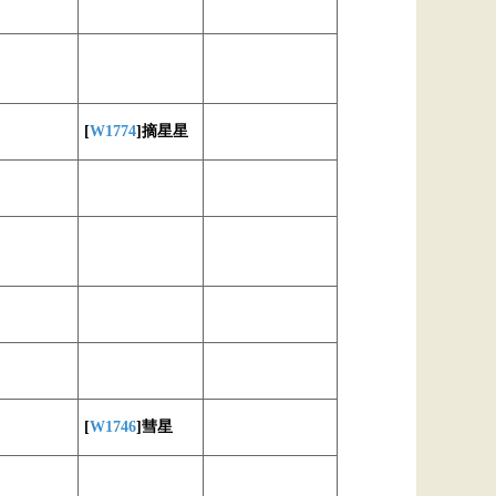
[
W1774
]摘星星
[
W1746
]彗星