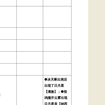
❶冰天啄出洞后
出现了日月星
【满族】；❷怪
族
鸡撞开云雾出现
日月星辰【纳西