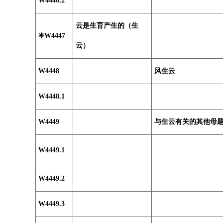
W4446.2
云是生育产生的（生
❈W4447
云）
W4448
风生云
W4448.1
W4449
与生云有关的其他母
W4449.1
W4449.2
W4449.3