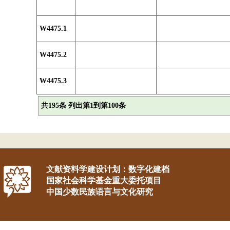
W4475.1
W4475.2
W4475.3
共195条 列出第1到第100条
文献资料学建设计划：数字化建档
国家社会科学基金重大委托项目
中国少数民族语言与文化研究