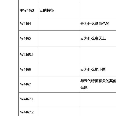
❈W4463
云的特征
W4464
云为什么是白色的
W4465
云为什么在天上
W4465.1
W4466
云为什么能下雨
与云的特征有关的其
W4467
母题
W4467.1
W4467.2