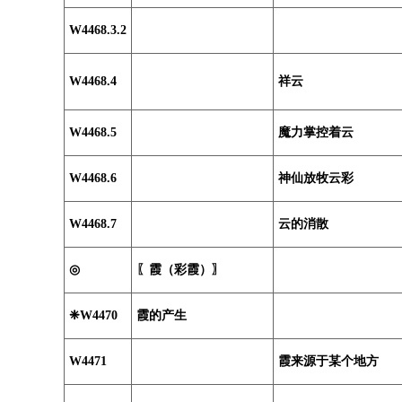
W4468.3.2
W4468.4
祥云
W4468.5
魔力掌控着云
W4468.6
神仙放牧云彩
W4468.7
云的消散
◎
〖霞（彩霞）〗
❈W4470
霞的产生
W4471
霞来源于某个地方