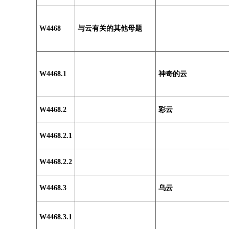
W4468
与云有关的其他母题
W4468.1
神奇的云
W4468.2
彩云
W4468.2.1
W4468.2.2
W4468.3
乌云
W4468.3.1