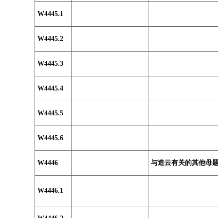
W4445.1
W4445.2
W4445.3
W4445.4
W4445.5
W4445.6
W4446
与造云有关的其他母
W4446.1