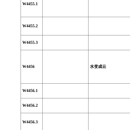
W4455.1
W4455.2
W4455.3
W4456
水变成云
W4456.1
W4456.2
W4456.3