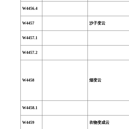
W4456.4
W4457
沙子变云
W4457.1
W4457.2
W4458
烟变云
W4458.1
W4459
衣物变成云