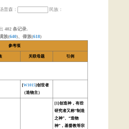
汤普森：
民族：
出
402
条记录.
满族(
640
)、傣族(
618
)
参考项
族
关联母题
引例
[
W1015
]创世者
（造物主）
[1]创造神，有些
研究者又称“制造
之神”、“造物
神”，基督教等宗