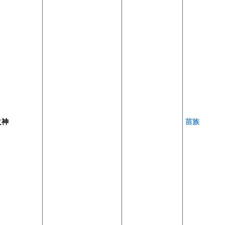
之神
苗族