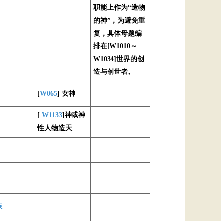
职能上作为“造物
的神”，为避免重
复，具体母题编
排在[W1010～
W1034]世界的创
造与创世者。
[
W065
] 女神
[
W1133
]神或神
性人物造天
族