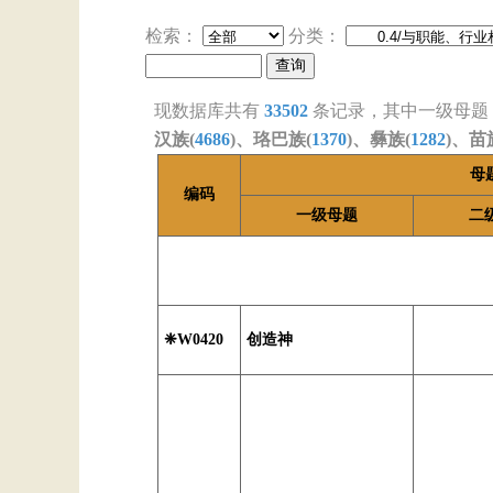
检索：
分类：
现数据库共有
33502
条记录，其中一级母题
汉族(
4686
)、珞巴族(
1370
)、彝族(
1282
)、苗
母
编码
一级母题
二
❈W0420
创造神