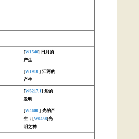
[
W1540
] 日月的
产生
[
W1910
] 江河的
产生
[
W6217.1
] 船的
发明
[
W4600
] 光的产
生；[
W0458
]光
明之神