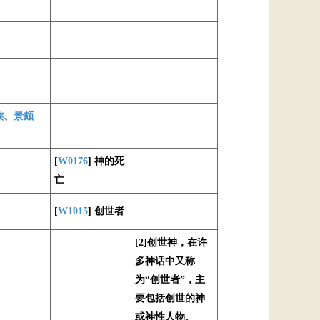
族
、
景颇
[
W0176
] 神的死
亡
[
W1015
] 创世者
[2]创世神，在许
多神话中又称
为“创世者”，主
要包括创世的神
或神性人物、