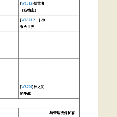
[
W1015
]创世者
（造物主）
[
W8673.2.1
] 神
毁灭世界
[
W8790
]神之间
的争战
与管理或保护有