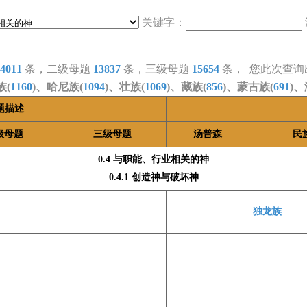
关键字：
4011
条，二级母题
13837
条，三级母题
15654
条， 您此次查询
族(
1160
)、哈尼族(
1094
)、壮族(
1069
)、藏族(
856
)、蒙古族(
691
)、
题描述
级母题
三级母题
汤普森
民
0.4 与职能、行业相关的神
0.4.1 创造神与破坏神
独龙族