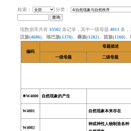
检索：
分类：
现数据库共有
33502
条记录，其中一级母题
4011
条，
汉族(
4686
)、珞巴族(
1370
)、彝族(
1282
)、苗族(
1160
)、
母题描述
编码
一级母题
二级母题
❈W4000
自然现象的产生
W4001
自然现象本来存在
神或神性人物制造各种
W4002