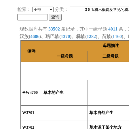
检索：
分类：
现数据库共有
33502
条记录，其中一级母题
4011
条，
汉族(
4686
)、珞巴族(
1370
)、彝族(
1282
)、苗族(
1160
)、
母题描述
编码
一级母题
二级母题
❈W3700
草木的产生
W3701
草木自然产生
W3702
草木源于某个地方