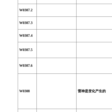
W0307.2
W0307.3
W0307.4
W0307.5
W0307.6
W0308
雷神是变化产生的