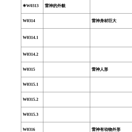
❈W0313
雷神的外貌
W0314
雷神身材巨大
W0314.1
W0314.2
W0315
雷神人形
W0315.1
W0315.2
W0315.3
W0316
雷神有动物外形