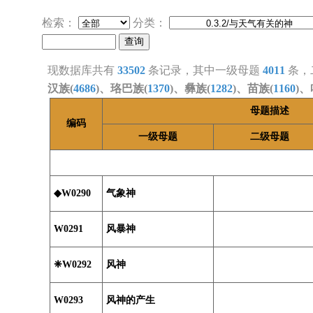
检索：
分类：
现数据库共有
33502
条记录，其中一级母题
4011
条，
汉族(
4686
)、珞巴族(
1370
)、彝族(
1282
)、苗族(
1160
)、
母题描述
编码
一级母题
二级母题
◆W0290
气象神
W0291
风暴神
❈W0292
风神
W0293
风神的产生