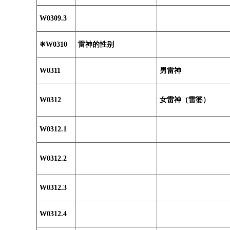
W0309.3
❈W0310
雷神的性别
W0311
男雷神
W0312
女雷神（雷婆）
W0312.1
W0312.2
W0312.3
W0312.4