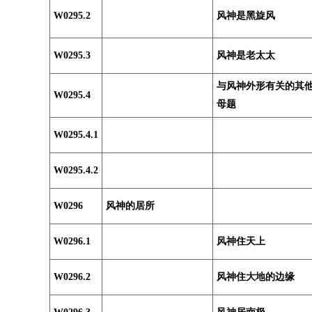
W0295.2
风神是黑旋风
W0295.3
风神是老太太
与风神外形有关的其
W0295.4
母题
W0295.4.1
W0295.4.2
W0296
风神的居所
W0296.1
风神住天上
W0296.2
风神住大地的边缘