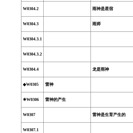
W0304.2
雨神是星宿
W0304.3
雨师
W0304.3.1
W0304.3.2
W0304.4
龙是雨神
◆W0305
雷神
❈W0306
雷神的产生
W0307
雷神是生育产生的
W0307.1