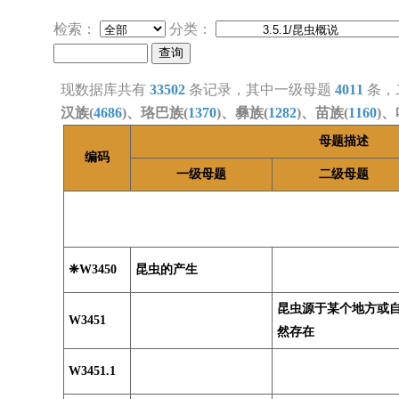
检索：
分类：
现数据库共有
33502
条记录，其中一级母题
4011
条，
汉族(
4686
)、珞巴族(
1370
)、彝族(
1282
)、苗族(
1160
)、
母题描述
编码
一级母题
二级母题
❈W3450
昆虫的产生
昆虫源于某个地方或
W3451
然存在
W3451.1