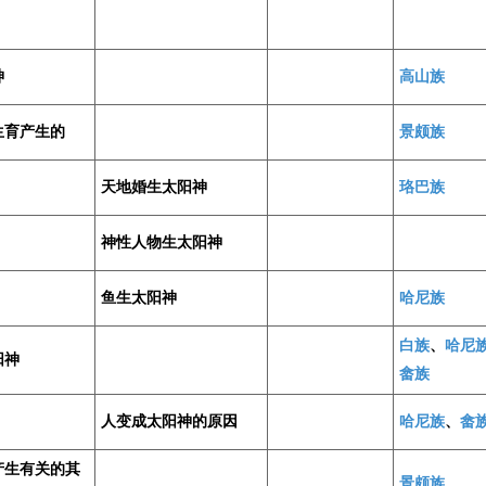
神
高山族
生育产生的
景颇族
天地婚生太阳神
珞巴族
神性人物生太阳神
鱼生太阳神
哈尼族
白族
、
哈尼
阳神
畲族
人变成太阳神的原因
哈尼族
、
畲
产生有关的其
景颇族