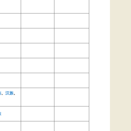
族
、
汉族
、
族