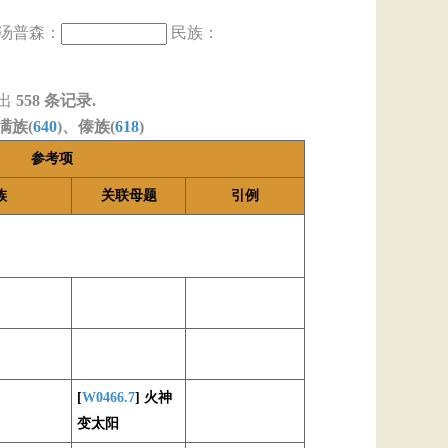
汤普森：
民族：
出
558
条记录.
满族(
640
)、傣族(
618
)
参考项
族
关联母题
引例
[
W0466.7
] 火神
变太阳