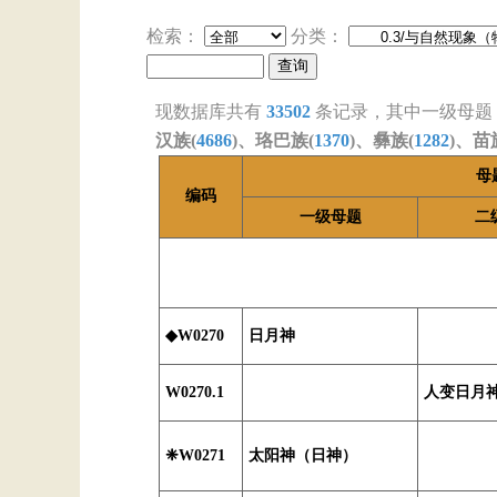
检索：
分类：
现数据库共有
33502
条记录，其中一级母题
汉族(
4686
)、珞巴族(
1370
)、彝族(
1282
)、苗
母
编码
一级母题
二
◆W0270
日月神
W0270.1
人变日月
❈W0271
太阳神（日神）