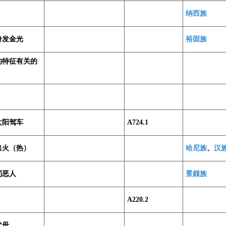
纳西族
身发金光
裕固族
的特征有关的
太阳驾车
A724.1
出火（热）
哈尼族
、
汉
罚恶人
景颇族
A220.2
父母