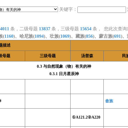
关键字：
4011
条，二级母题
13837
条，三级母题
15654
条， 您此次查询
族(
1160
)、哈尼族(
1094
)、壮族(
1069
)、藏族(
856
)、蒙古族(
691
)、
题描述
级母题
三级母题
汤普森
民
0.3 与自然现象（物）有关的神
0.3.1 日月星辰神
神
畲族
①A121.2②A220