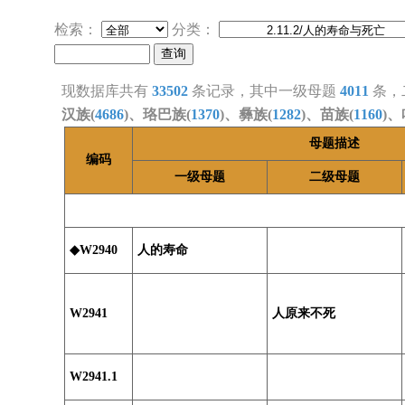
检索：
分类：
现数据库共有
33502
条记录，其中一级母题
4011
条，
汉族(
4686
)、珞巴族(
1370
)、彝族(
1282
)、苗族(
1160
)、
母题描述
编码
一级母题
二级母题
◆W2940
人的寿命
W2941
人原来不死
W2941.1