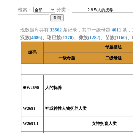
检索：
分类：
现数据库共有
33502
条记录，其中一级母题
4011
条，
汉族(
4686
)、珞巴族(
1370
)、彝族(
1282
)、苗族(
1160
)、
母题描述
编码
一级母题
二级母题
❈W2690
人的抚养
W2691
神或神性人物抚养人类
W2691.1
女神抚育人类