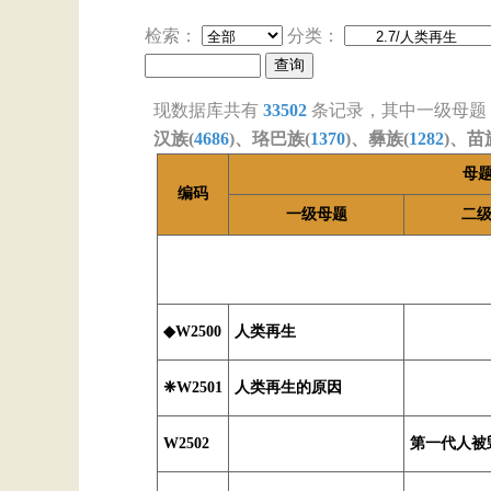
检索：
分类：
现数据库共有
33502
条记录，其中一级母题
汉族(
4686
)、珞巴族(
1370
)、彝族(
1282
)、苗
母
编码
一级母题
二
◆W2500
人类再生
❈W2501
人类再生的原因
W2502
第一代人被