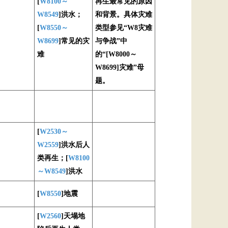
[
W8100～
再生最常见的原因
W8549
]洪水；
和背景。具体灾难
[
W8550～
类型参见“W8灾难
W8699
]常见的灾
与争战”中
难
的“[W8000～
W8699]灾难”母
题。
[
W2530～
W2559
]洪水后人
类再生；[
W8100
～W8549
]洪水
[
W8550
]地震
[
W2560
]天塌地