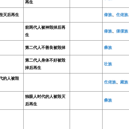
再生
毁灭后再生
傣族
、
仡佬族
前两代人被神毁掉后再
傣族
、
傈僳族
生
第二代人不善良被毁掉
彝族
第二代人身体不好被毁
壮族
掉后再生
代的人被毁
仡佬族
、
藏族
独眼人时代的人被毁灭
彝族
后再生