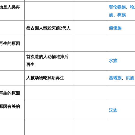
物是人类再
鄂伦春族
、
哈
族
、
彝族
盘古因人懒毁灭前2代人
傈僳族
再生的原因
首次造的人动物吃掉后
水族
再生
人被动物吃掉后再生
基诺族
、
佤族
再生的原因
原因有关的
汉族