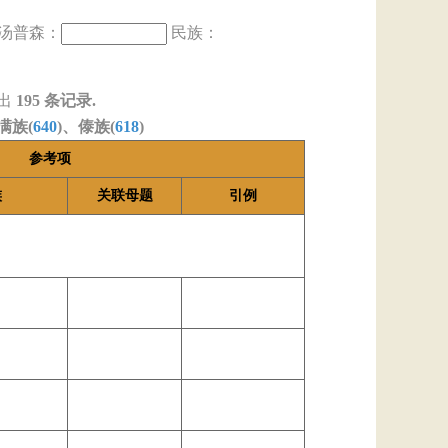
汤普森：
民族：
出
195
条记录.
满族(
640
)、傣族(
618
)
参考项
族
关联母题
引例