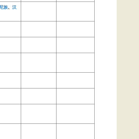
尼族
、
汉