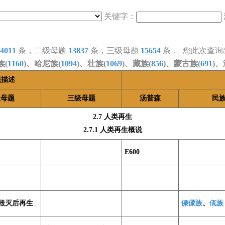
关键字：
4011
条，二级母题
13837
条，三级母题
15654
条， 您此次查询
族(
1160
)、哈尼族(
1094
)、壮族(
1069
)、藏族(
856
)、蒙古族(
691
)、
题描述
级母题
三级母题
汤普森
民
2.7 人类再生
2.7.1 人类再生概说
E600
毁灭后再生
傈僳族
、
佤族