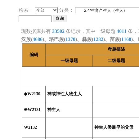
检索：
分类：
现数据库共有
33502
条记录，其中一级母题
4011
条，
汉族(
4686
)、珞巴族(
1370
)、彝族(
1282
)、苗族(
1160
)、
母题描述
编码
一级母题
二级母题
◆W2130
神或神性人物生人
❈W2131
神生人
W2132
神生人类最早的父母