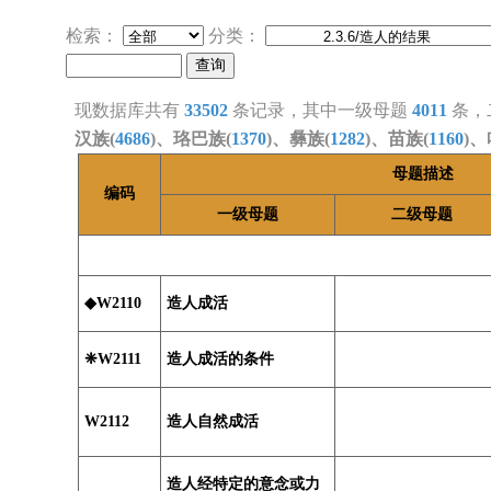
检索：
分类：
现数据库共有
33502
条记录，其中一级母题
4011
条，
汉族(
4686
)、珞巴族(
1370
)、彝族(
1282
)、苗族(
1160
)、
母题描述
编码
一级母题
二级母题
◆W2110
造人成活
❈W2111
造人成活的条件
W2112
造人自然成活
造人经特定的意念或力