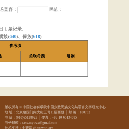
汤普森：
民族：
出
1
条记录.
满族(
640
)、傣族(
618
)
参考项
族
关联母题
引例
版权所有 © 中国社会科学院中国少数民族文化与语言文字研究中心
地 址：北京建国门内大街五号11层西段 │ 邮 编：100732
电 话：(010)65138025 │ 传真：+86-10-65134585
电子邮箱：cass.mywzx@gmail.com
技术支持：中研网 zhongyan.org