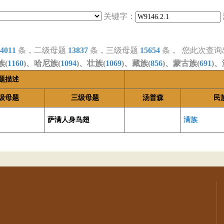
关键字：
4011
条，二级母题
13837
条，三级母题
15654
条， 您此次查询
族(
1160
)、哈尼族(
1094
)、壮族(
1069
)、藏族(
856
)、蒙古族(
691
)、
题描述
级母题
三级母题
汤普森
民
萨满人身鸟翅
满族