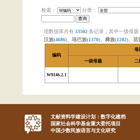
检索：
分类：
现数据库共有
33502
条记录，其中一级母题
汉族(
4686
)、珞巴族(
1370
)、彝族(
1282
)、苗
母
编码
一级母题
二
W9146.2.1
文献资料学建设计划：数字化建档
国家社会科学基金重大委托项目
中国少数民族语言与文化研究