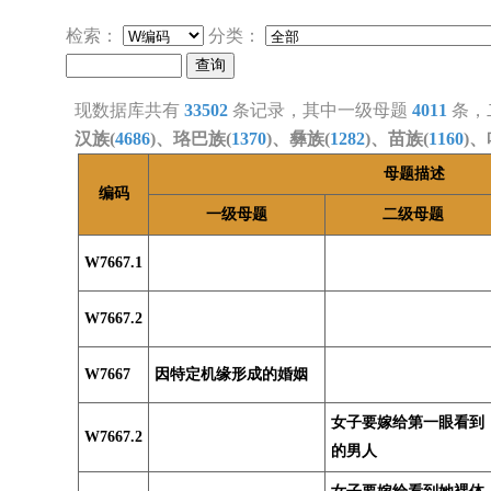
检索：
分类：
现数据库共有
33502
条记录，其中一级母题
4011
条，
汉族(
4686
)、珞巴族(
1370
)、彝族(
1282
)、苗族(
1160
)、
母题描述
编码
一级母题
二级母题
W7667.1
W7667.2
W7667
因特定机缘形成的婚姻
女子要嫁给第一眼看到
W7667.2
的男人