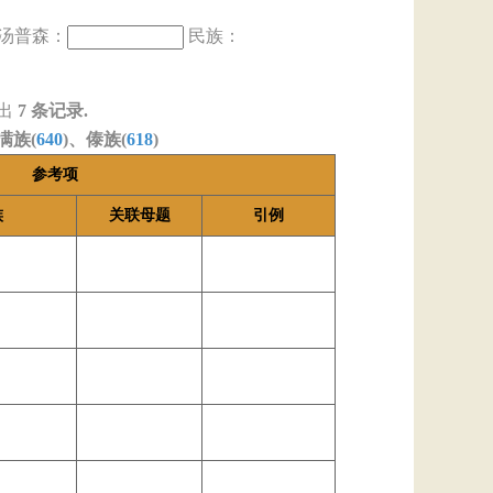
汤普森：
民族：
出
7
条记录.
满族(
640
)、傣族(
618
)
参考项
族
关联母题
引例