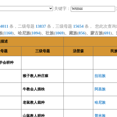
关键字：
4011
条，二级母题
13837
条，三级母题
15654
条， 您此次查询
族(
1160
)、哈尼族(
1094
)、壮族(
1069
)、藏族(
856
)、蒙古族(
691
)、
题描述
级母题
三级母题
汤普森
民
学会耕种
猴子教人种庄稼
拉祜族
牛教会人插秧
阿昌族
老鼠教人栽种
哈尼族
山鼠教人耕种
普米族