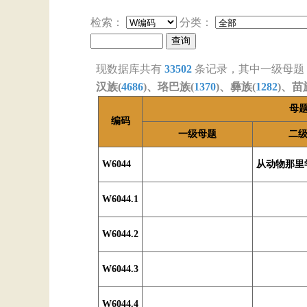
检索：
分类：
现数据库共有
33502
条记录，其中一级母题
汉族(
4686
)、珞巴族(
1370
)、彝族(
1282
)、苗
母
编码
一级母题
二
W6044
从动物那里
W6044.1
W6044.2
W6044.3
W6044.4