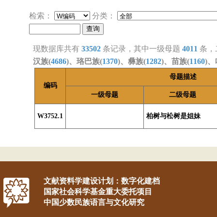
检索：
分类：
现数据库共有
33502
条记录，其中一级母题
4011
条，
汉族(
4686
)、珞巴族(
1370
)、彝族(
1282
)、苗族(
1160
)、
母题描述
编码
一级母题
二级母题
W3752.1
柏树与松树是姐妹
文献资料学建设计划：数字化建档
国家社会科学基金重大委托项目
中国少数民族语言与文化研究