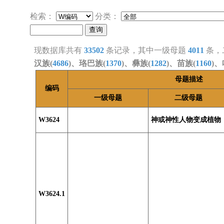
检索：
分类：
现数据库共有
33502
条记录，其中一级母题
4011
条，
汉族(
4686
)、珞巴族(
1370
)、彝族(
1282
)、苗族(
1160
)、
母题描述
编码
一级母题
二级母题
W3624
神或神性人物变成植物
W3624.1