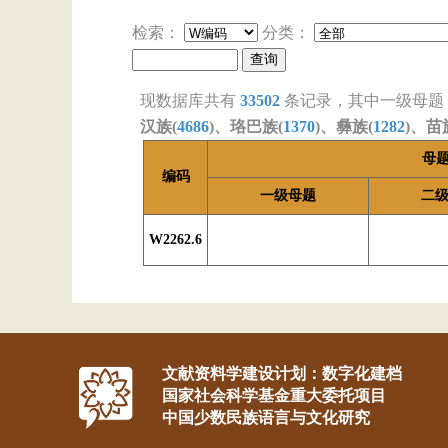
检索：
分类：
现数据库共有
33502
条记录，其中一级母题
汉族(
4686
)、珞巴族(
1370
)、彝族(
1282
)、苗
母
编码
一级母题
二
W2262.6
文献资料学建设计划：数字化建档
国家社会科学基金重大委托项目
中国少数民族语言与文化研究