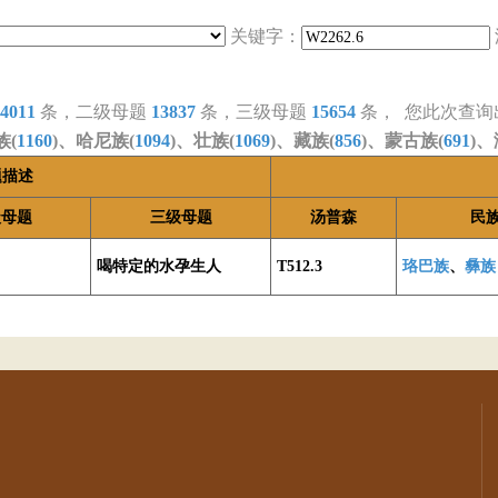
关键字：
4011
条，二级母题
13837
条，三级母题
15654
条， 您此次查询
族(
1160
)、哈尼族(
1094
)、壮族(
1069
)、藏族(
856
)、蒙古族(
691
)、
题描述
级母题
三级母题
汤普森
民
喝特定的水孕生人
T512.3
珞巴族
、
彝族