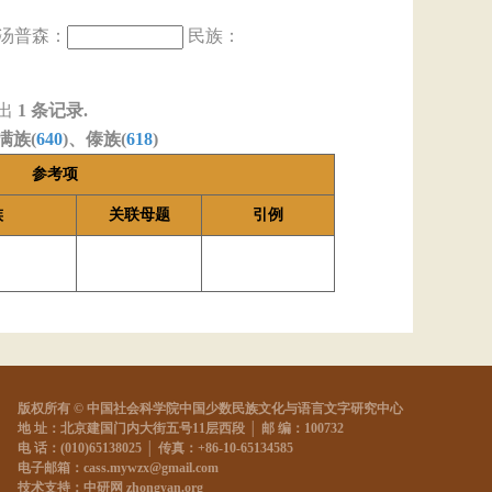
汤普森：
民族：
出
1
条记录.
满族(
640
)、傣族(
618
)
参考项
族
关联母题
引例
版权所有 © 中国社会科学院中国少数民族文化与语言文字研究中心
地 址：北京建国门内大街五号11层西段 │ 邮 编：100732
电 话：(010)65138025 │ 传真：+86-10-65134585
电子邮箱：cass.mywzx@gmail.com
技术支持：中研网 zhongyan.org