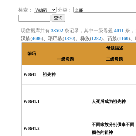
检索：
分类：
现数据库共有
33502
条记录，其中一级母题
4011
条，
汉族(
4686
)、珞巴族(
1370
)、彝族(
1282
)、苗族(
1160
)、
母题描述
编码
一级母题
二级母题
W0641
祖先神
W0641.1
人死后成为祖先神
不同家族分别供奉不同
W0641.2
颜色的祖神